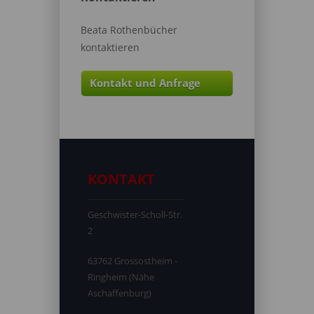
Beata Rothenbücher
kontaktieren
Kontakt und Anfrage
KONTAKT
Geschwister-Scholl-Str.
2
63762 Grossostheim -
Ringheim (Nähe
Aschaffenburg)