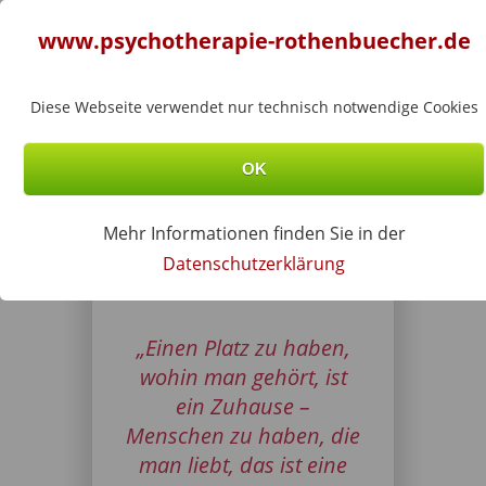
Menu
www.psychotherapie-rothenbuecher.de
BEATA
ROTHENBÜCHER
Diese Webseite verwendet nur technisch notwendige Cookies
OK
Sie sind hier
Startseite
»
Psychotherapie
»
Mehr Informationen finden Sie in der
Familientherapie
Familientherapie
Datenschutzerklärung
„Einen Platz zu haben,
wohin man gehört, ist
ein Zuhause –
Menschen zu haben, die
man liebt, das ist eine