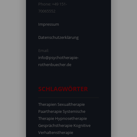
Phone:
+49 151-
70065552
Impressum
Datenschutzerklärung
Email:
info@psychotherapie-
rothenbuecher.de
SCHLAGWÖRTER
Therapien
Sexualtherapie
Paartherapie
Systemische
Therapie
Hypnosetherapie
Gesprächstherapie
Kognitive
Verhaltenstherapie