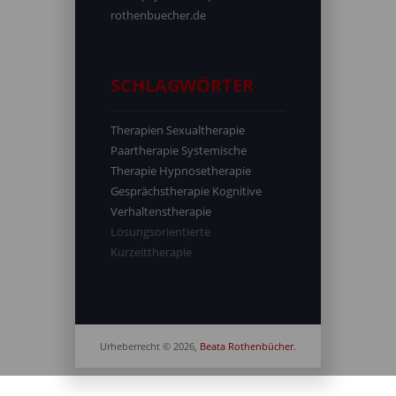
rothenbuecher.de
SCHLAGWÖRTER
Therapien
Sexualtherapie
Paartherapie
Systemische
Therapie
Hypnosetherapie
Gesprächstherapie
Kognitive
Verhaltenstherapie
Lösungsorientierte
Kurzeittherapie
Urheberrecht © 2026,
Beata Rothenbücher
.