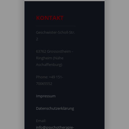
KONTAKT
Geschwister-Scholl-Str.
2
63762 Grossostheim -
Ringheim (Nähe
Aschaffenburg)
Phone:
+49 151-
70065552
Impressum
Datenschutzerklärung
Email:
info@psychotherapie-