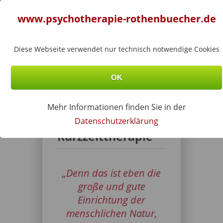
Menu
www.psychotherapie-rothenbuecher.de
BEATA
ROTHENBÜCHER
Diese Webseite verwendet nur technisch notwendige Cookies
OK
Sie sind hier
Startseite
»
Methoden
»
Mehr Informationen finden Sie in der
Lösungsorientierte Kurzzeittherapie
Lösungsorientierte
Datenschutzerklärung
Kurzzeittherapie
„Denn das ist eben die
große und gute
Einrichtung der
menschlichen Natur,